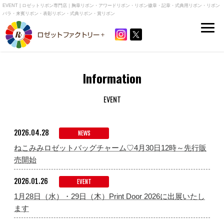
EVENT | ロゼットリボン専門店｜胸章リボン・アワードリボン・リボン徽章・記章・式典用リボン・リボン
バラ・来賓リボン・表彰リボン・式典リボン・賞リボン
Information
EVENT
2026.04.28
NEWS
ねこみみロゼットバッグチャーム♡4月30日12時～先行販
売開始
2026.01.26
EVENT
1月28日（水）・29日（木）Print Door 2026に出展いたし
ます