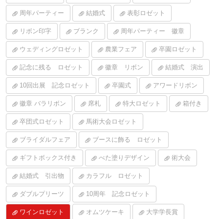
周年パーティー
結婚式
表彰ロゼット
リボン印字
ブランク
周年パーティー 徽章
ウェディングロゼット
農業フェア
卒園ロゼット
記念に残る ロゼット
徽章 リボン
結婚式 演出
10回出展 記念ロゼット
卒園式
アワードリボン
徽章 バラリボン
席札
特大ロゼット
箱付き
卒団式ロゼット
馬術大会ロゼット
ブライダルフェア
ブースに飾る ロゼット
ギフトボックス付き
べた塗りデザイン
術大会
結婚式 引出物
カラフル ロゼット
ダブルプリーツ
10周年 記念ロゼット
ワインロゼット
オムツケーキ
大学学長賞