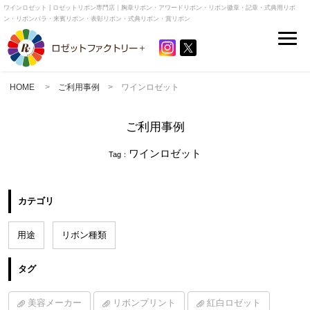
ワインロゼット | ロゼットリボン専門店｜胸章リボン・アワードリボン・リボン徽章・記章・式典用リボ
ン・リボンバラ・来賓リボン・表彰リボン・式典リボン・賞リボン
HOME
>
ご利用事例
> ワインロゼット
ご利用事例
ワインロゼット
Tag：
カテゴリ
用途
リボン種類
タグ
美容メーカー
リボンプリント
紅白ロゼット