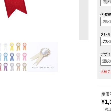
ベタ塗
タレリ
デザイ
入稿テ
定価 
¥1,
¥1,