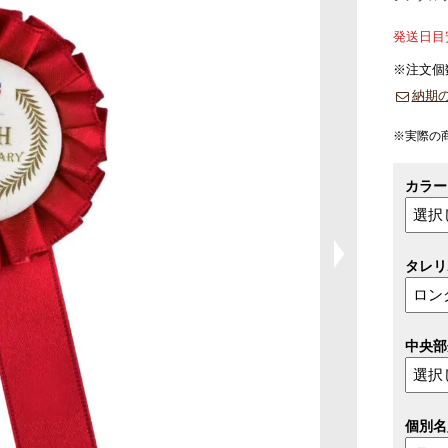
発送日目
※注文個
納期
※実際の
カラー
タレリ
中央部
個別名